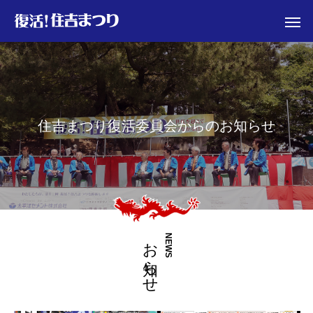
住
吉
ま
つ
り
復
活
委
員
会
か
ら
の
お
知
ら
せ
お知らせ
NEWS