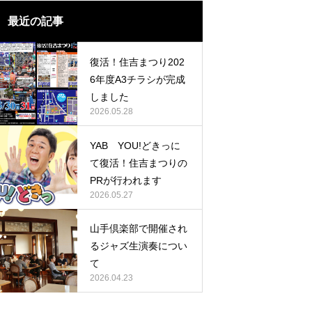
テージのバンド演奏など音楽イベン
開催プログラム
竜王太鼓演奏会
最近の記事
も大変充実しています！
復活！住吉まつり202
6年度A3チラシが完成
しました
2026.05.28
YAB YOU!どきっに
て復活！住吉まつりの
PRが行われます
2026.05.27
山手倶楽部で開催され
るジャズ生演奏につい
て
2026.04.23