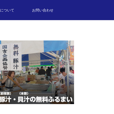
について
お問い合わせ
音楽について
音
SOUND
龍舞（小野田小学校）
EVENT
E
00
第15回復活！住吉まつりのポスター
が完成しました
手倶楽部のJAZZ生ライブや、メイン
2026.04.22