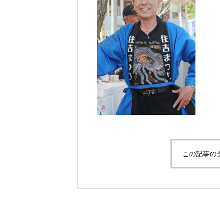
毎回たくさんの飲食バザーが出店し
龍舞（山陽小野田市役所職員共済会
います！
この記事の