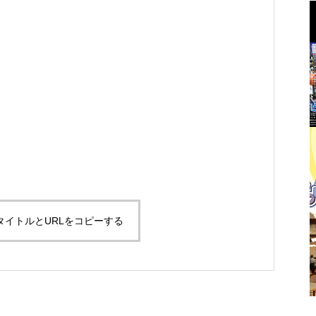
て
フィナーレでは、総踊り曲「つなぎ
ス
）
須恵太鼓保存会による太鼓演奏
ぎ歌」
歌」に合わせて、全員で一緒に踊りま
ト
す！
タイトルとURLをコピーする