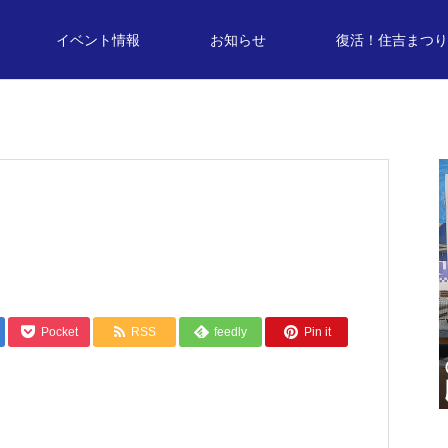
イベント情報
お知らせ
復活！住吉まつり
食事について
踊りにつて
踊
DANCE
バナナの叩き売り
EVENT
02
Pocket
RSS
feedly
Pin it
奏
YAB YOU!どきっにて復活！住吉ま
つりのPRが行われます
、
復活！住吉まつりといえばよさこい！
山
須恵小学校 住吉まつり総踊り曲「つな
2026.05.27