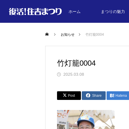
ホーム
まつりの魅力
お知らせ
お知らせ
竹灯籠0004
食
竹灯籠0004
EAT
2025.03.08
EVENT
01
Post
Share
Hatena
復活！住吉まつり2026年度A3チラシ
山手倶楽部で開催されるジャズ生演
が完成しました
について
復活！住吉まつりのメイン会場には
2026.05.28
2026.04.23